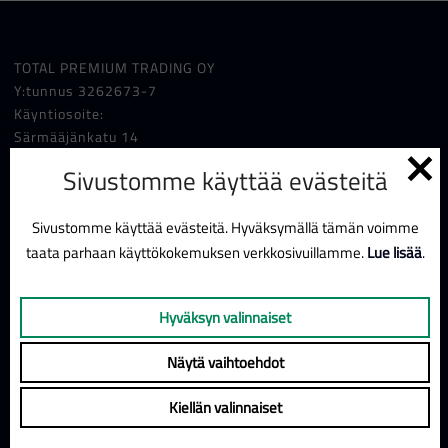
TOTAL PREMIUM TRADING OY
Y:tunnus 3262673-7
Käyntiosoite:
Särmääjänkatu 14
15 520 LAHTI
Sivustomme käyttää evästeitä
Yhteystiedot
miko.linnavirta@totalsec.fi
Sivustomme käyttää evästeitä. Hyväksymällä tämän voimme
taata parhaan käyttökokemuksen verkkosivuillamme.
Lue lisää
.
Hyväksyn valinnaiset
Näytä vaihtoehdot
Kiellän valinnaiset
Upotus estetty